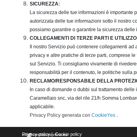
SICUREZZA:
La sicurezza delle tue informazioni è importante pe
autorizzata delle tue informazioni sotto il nostro co
possiamo garantire o garantire la sicurezza delle in
COLLEGAMENTI DI TERZE PARTI E UTILIZZO
Il nostro Servizio può contenere collegamenti ad al
privacy e altre pratiche di terze parti, comprese 
sul Servizio.
Ti consigliamo vivamente di rivedere la
responsabilità per il contenuto, le politiche sulla pri
RECLAMO/RESPONSABILE DELLA PROTEZIO
In caso di domande o dubbi sul trattamento delle 
Caramellaio snc, via del rile 21/h Somma Lombard
applicabile.
Privacy Policy generata con
CookieYes
.
Privacy policy
|
Cookie policy
info@venditavinionline.eu