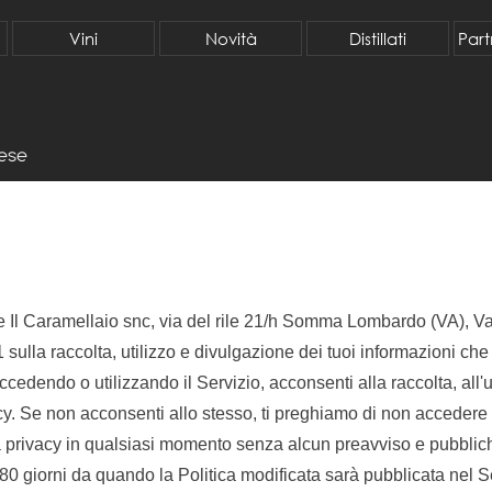
Salta menù
Vini
Novità
▼
Distillati
▼
Part
rese
e Il Caramellaio snc, via del rile 21/h Somma Lombardo (VA), Var
ulla raccolta, utilizzo e divulgazione dei tuoi informazioni che 
 Accedendo o utilizzando il Servizio, acconsenti alla raccolta, all
y. Se non acconsenti allo stesso, ti preghiamo di non accedere o 
 privacy in qualsiasi momento senza alcun preavviso e pubblicher
180 giorni da quando la Politica modificata sarà pubblicata nel S