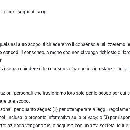
 te per i seguenti scopi:
ualsiasi altro scopo, ti chiederemo il consenso e utilizzeremo le
ale concedi il consenso, a meno che non ci venga richiesto di fa
:
rzi senza chiedere il tuo consenso, tranne in circostanze limitat
rmazioni personali che trasferiamo loro solo per lo scopo per cui 
are tale scopo.
nali per quanto segue: (1) per ottemperare a leggi, regolamenti, 
 noi, inclusa la presente Informativa sulla privacy;
o (3) per rispo
ostra azienda vengono fusi o acquisiti con un'altra società, le tu