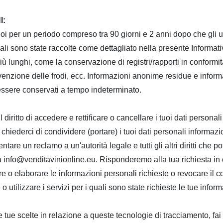
I:
 per un periodo compreso tra 90 giorni e 2 anni dopo che gli ute
ali sono state raccolte come dettagliato nella presente Informativ
 lunghi, come la conservazione di registri/rapporti in conformità
 prevenzione delle frodi, ecc. Informazioni anonime residue e info
 essere conservati a tempo indeterminato.
diritto di accedere e rettificare o cancellare i tuoi dati personal
i, chiederci di condividere (portare) i tuoi dati personali informaz
esentare un reclamo a un'autorità legale e tutti gli altri diritti che
i a info@venditavinionline.eu.
Risponderemo alla tua richiesta in 
e o elaborare le informazioni personali richieste o revocare il co
 utilizzare i servizi per i quali sono state richieste le tue inform
tue scelte in relazione a queste tecnologie di tracciamento, fai 