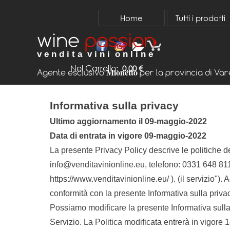
Vai ai contenuti
Home
Tutti i prodotti
wine
passion
v e n d i t a v i n i o n l i n e
Nel Carrello:
0,00 €
Mionetto
Agente esclusivo
per la provincia di Va
Informativa sulla privacy
Ultimo aggiornamento il 09-maggio-2022
Data di entrata in vigore 09-maggio-2022
La presente Privacy Policy descrive le politiche d
info@venditavinionline.eu, telefono: 0331 648 811 s
https://www.venditavinionline.eu/ ). (il servizio").
conformità con la presente Informativa sulla privac
Possiamo modificare la presente Informativa sulla
Servizio. La Politica modificata entrerà in vigore 